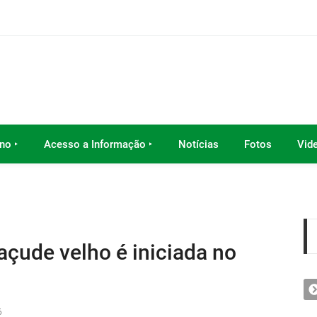
no ‣
Acesso a Informação ‣
Notícias
Fotos
Vid
çude velho é iniciada no
6