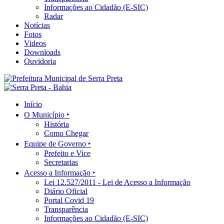
Informações ao Cidadão (E-SIC)
Radar
Notícias
Fotos
Videos
Downloads
Ouvidoria
Início
O Município ‣
História
Como Chegar
Equipe de Governo ‣
Prefeito e Vice
Secretarias
Acesso a Informação ‣
Lei 12.527/2011 - Lei de Acesso a Informação
Diário Oficial
Portal Covid 19
Transparência
Informações ao Cidadão (E-SIC)