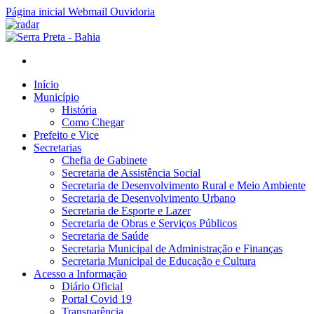
Página inicial
Webmail
Ouvidoria
Início
Município
História
Como Chegar
Prefeito e Vice
Secretarias
Chefia de Gabinete
Secretaria de Assistência Social
Secretaria de Desenvolvimento Rural e Meio Ambiente
Secretaria de Desenvolvimento Urbano
Secretaria de Esporte e Lazer
Secretaria de Obras e Serviços Públicos
Secretaria de Saúde
Secretaria Municipal de Administração e Finanças
Secretaria Municipal de Educação e Cultura
Acesso a Informação
Diário Oficial
Portal Covid 19
Transparência